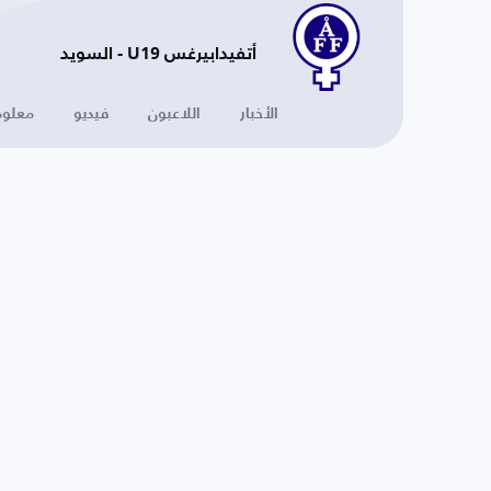
أتفيدابيرغس U19 - السويد
الأخبار
اللاعبون
فيديو
معلوم