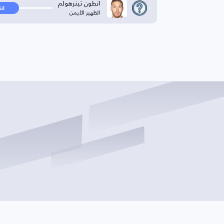
انطون تينرهولم
ان
الظهير الأيمن