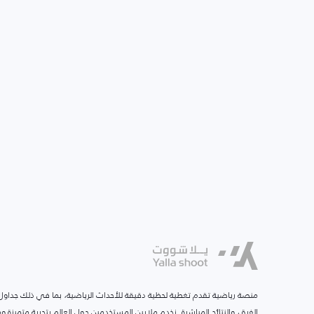
منصة رياضية تقدم تغطية لحظية دقيقة للأحداث الرياضية، بما في ذلك جداول ا
الفرق، والنتائج المباشرة. نخدم ملايين المستخدمين حول العالم بتجربة متميزة