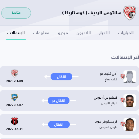
سانتوس الرديف ( كوستاريكا )
متابعة
المباريات
الأخبار
اللاعبون
فيديو
معلومات
الإنتقالات
آخر الإنتقالات
أدن كليماكو
انتقال
قلب دفاع
2023-01-09
كيشوين أربوين
انتقال حر
الجناح الأيمن
2022-07-07
كريستوفر مويا
انتقال
حارس المرمى
2022-12-31