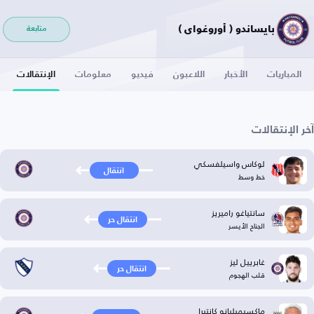
بايساندو ( أوروغواي )
متابعة
المباريات
الأخبار
اللاعبون
فيديو
معلومات
الإنتقالات
آخر الإنتقالات
لوكاس واسيلفسكي
انتقال
خط وسط
سانتياغو راميريز
انتقال حر
الجناح الأيسر
غابرييل ليز
انتقال حر
قلب الهجوم
ماكسيميليانو كانتيرا