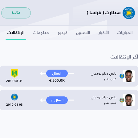
سينارت ( فرنسا )
متابعة
المباريات
الأخبار
اللاعبون
فيديو
معلومات
الإنتقالات
آخر الإنتقالات
بابي ديلوبودجي
انتقال
قلب دفاع
500.0K €
2015-08-31
بابي ديلوبودجي
انتقال حر
قلب دفاع
2010-01-03