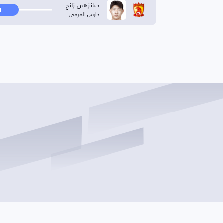
جيانزهي زانج
ا
حارس المرمى