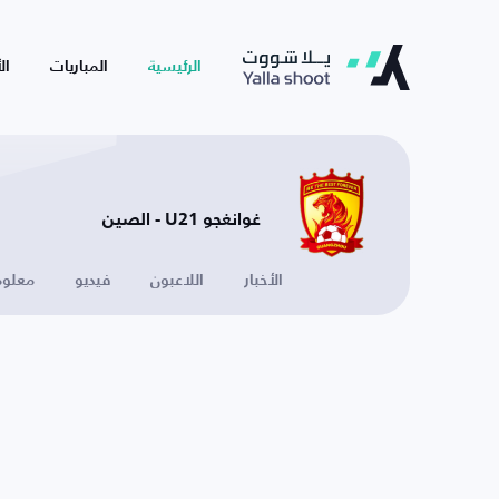
الرئيسية
المباريات
ال
غوانغجو U21 - الصين
الأخبار
اللاعبون
فيديو
معلوم