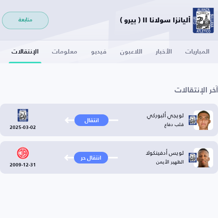
أليانزا سولانا II ( بيرو )
متابعة
المباريات
الأخبار
اللاعبون
فيديو
معلومات
الإنتقالات
آخر الإنتقالات
لويجي ألبوركي
انتقال
قلب دفاع
2025-03-02
لويس أدفينكولا
انتقال حر
الظهير الأيمن
2009-12-31