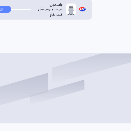
ياسمين
ميتشينوفيتش
ان
قلب دفاع