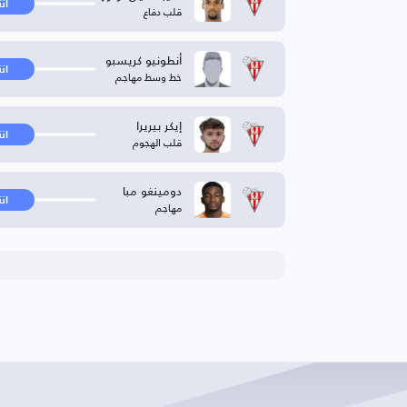
ان
قلب دفاع
أنطونيو كريسبو
ان
خط وسط مهاجم
إيكر بيريرا
ان
قلب الهجوم
دومينغو مبا
ان
مهاجم