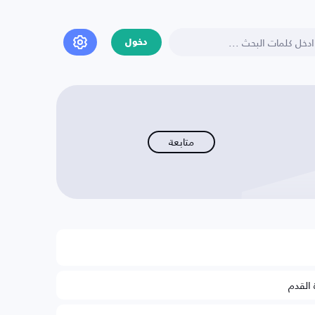
دخول
متابعة
 القدم