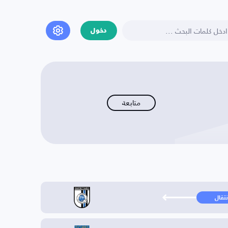
دخول
متابعة
نتقال