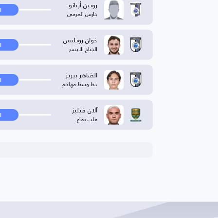
روبين أريانو
ا
حارس المرمى
خوان روبليس
ا
الجناح الأيسر
الضاهر بيريز
ا
خط وسط مهاجم
آلان فيليز
ا
قلب دفاع