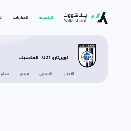
الرئيسية
المباريات
ال
كويريتارو U21 - المكسيك
الأخبار
اللاعبون
فيديو
معلوم