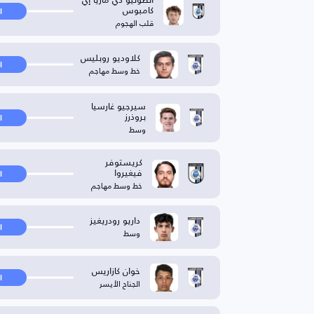
كامبوس
ا
قلب الهجوم
كلاوديو روبليس
ا
خط وسط مهاجم
سيرجيو غارسيا
بروذرز
ا
وسط
كريستوفر
فيغيروا
ا
خط وسط مهاجم
داريو رودريغيز
ا
وسط
خوان كازاريس
ا
الجناح الأيسر