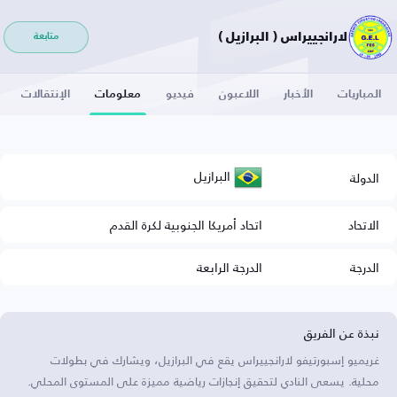
لارانجييراس ( البرازيل )
متابعة
المباريات
الأخبار
اللاعبون
فيديو
معلومات
الإنتقالات
البرازيل
الدولة
الاتحاد
اتحاد أمريكا الجنوبية لكرة القدم
الدرجة
الدرجة الرابعة
نبذة عن الفريق
غريميو إسبورتيفو لارانجييراس يقع في البرازيل، ويشارك في بطولات
محلية. يسعى النادي لتحقيق إنجازات رياضية مميزة على المستوى المحلي.