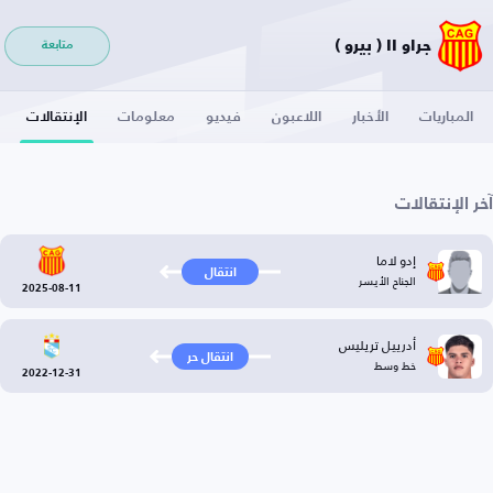
جراو II ( بيرو )
متابعة
المباريات
الأخبار
اللاعبون
فيديو
معلومات
الإنتقالات
آخر الإنتقالات
إدو لاما
انتقال
الجناح الأيسر
2025-08-11
أدرييل تريليس
انتقال حر
خط وسط
2022-12-31