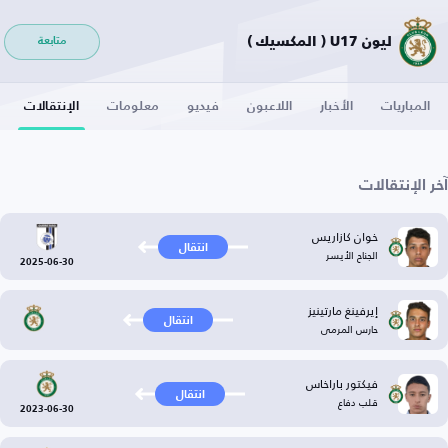
ليون U17 ( المكسيك )
متابعة
المباريات
الأخبار
اللاعبون
فيديو
معلومات
الإنتقالات
آخر الإنتقالات
خوان كازاريس
انتقال
الجناح الأيسر
2025-06-30
إيرفينغ مارتينيز
انتقال
حارس المرمى
فيكتور باراخاس
انتقال
قلب دفاع
2023-06-30