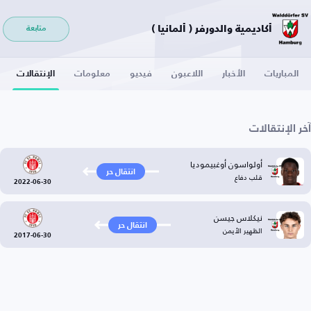
أكاديمية والدورفر ( ألمانيا )
متابعة
المباريات
الأخبار
اللاعبون
فيديو
معلومات
الإنتقالات
آخر الإنتقالات
أولواسون أوغبيموديا
انتقال حر
قلب دفاع
2022-06-30
نيكلاس جيسن
انتقال حر
الظهير الأيمن
2017-06-30