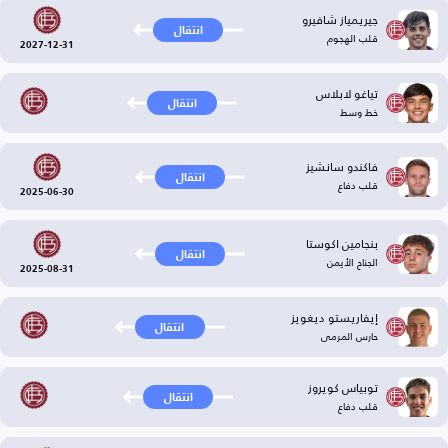
جيريمياز شافيرو
انتقال
قلب الهجوم
2027-12-31
تياغو لابلاس
انتقال
خط وسط
فاكندو سانشيز
انتقال
قلب دفاع
2025-06-30
بنجامين اكوستا
انتقال
الجناح الأيمن
2025-08-31
إيفاريستو ديغويز
انتقال
حارس المرمى
توبياس كويروز
انتقال
قلب دفاع