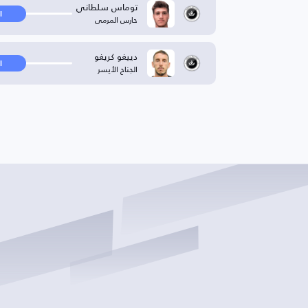
توماس سلطاني
ا
حارس المرمى
دييغو كريغو
ا
الجناح الأيسر