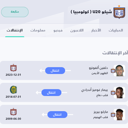
شيكو U20 ( كولومبيا )
متابعة
المباريات
الأخبار
اللاعبون
فيديو
معلومات
الإنتقالات
آخر الإنتقالات
دلفين ألفونزو
انتقال
الظهير الأيمن
2023-12-31
ييمار غوميز أندرادي
انتقال
قلب دفاع
2014-07-31
ماركو بيريز
انتقال
قلب الهجوم
2009-06-30