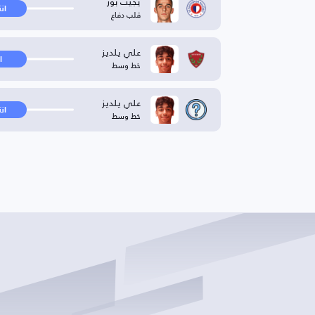
يجيت بوز
ان
قلب دفاع
علي يلديز
ا
خط وسط
علي يلديز
ان
خط وسط