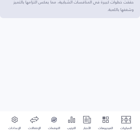
حققت خطوات كبيرة في المنافسات الشبابية، مما يعكس التزامها بالتميز
وشغفها باللعبة.
المباريات
الفيديوهات
الأخبار
الترتيب
التوقعات
الإنتقالات
الإعدادات