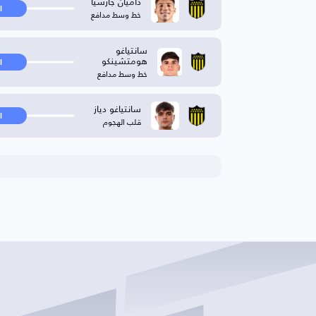
داميان جارسيا
ا
خط وسط مدافع
سانتياغو
هومتشينكو
ا
خط وسط مدافع
سانتياغو دياز
ا
قلب الهجوم