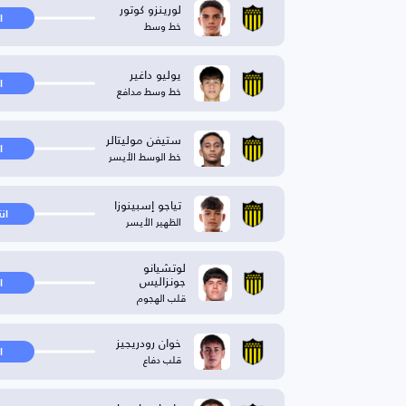
لورينزو كوتور
ا
خط وسط
يوليو داغير
ا
خط وسط مدافع
ستيفن موليتالر
ا
خط الوسط الأيسر
تياجو إسبينوزا
ان
الظهير الأيسر
لوتشيانو
جونزاليس
ا
قلب الهجوم
خوان رودريجيز
ا
قلب دفاع