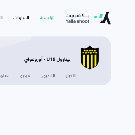
الرئيسية
المباريات
ال
بينارول U19 - أوروغواي
الأخبار
اللاعبون
فيديو
معلوم