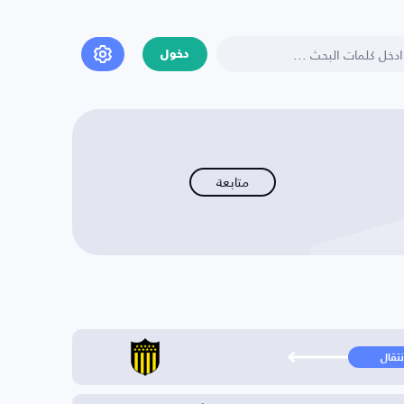
دخول
متابعة
نتقال