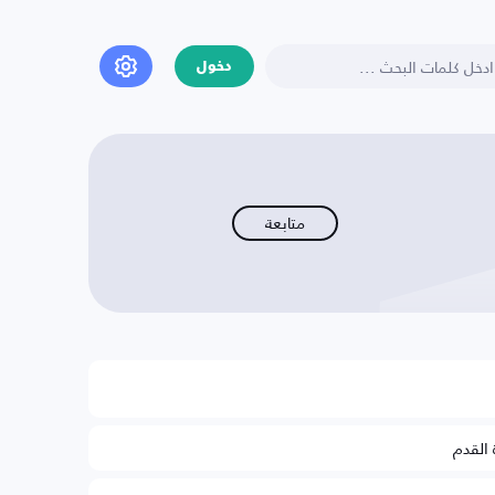
دخول
متابعة
 القدم