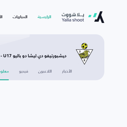
الرئيسية
المباريات
ال
ديشبورتيفو دي ليشا دو باليو U17 - البرتغال
الأخبار
اللاعبون
فيديو
معلوم