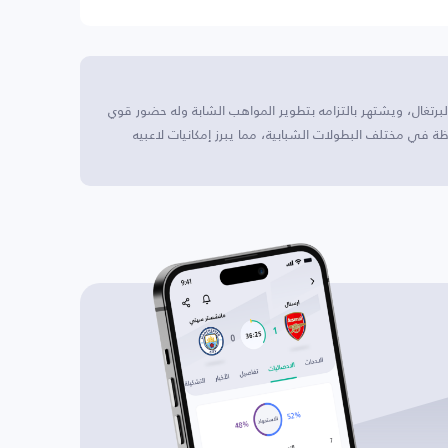
U17 يقع هذا النادي في البرتغال، ويشتهر بالتزامه بتطوير المواهب الشابة وله حضور قوي
 في مختلف البطولات الشبابية، مما يبرز إمكانيات لاعبيه