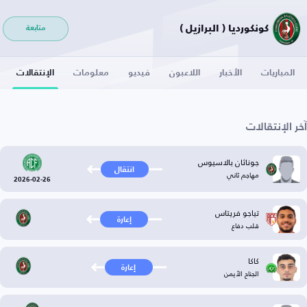
كونكورديا ( البرازيل )
متابعة
المباريات
الأخبار
اللاعبون
فيديو
معلومات
الإنتقالات
آخر الإنتقالات
جوناثان بالاسيوس
انتقال
مهاجم ثاني
2026-02-26
تياجو فريتاس
إعارة
قلب دفاع
كاكا
إعارة
الجناح الأيمن