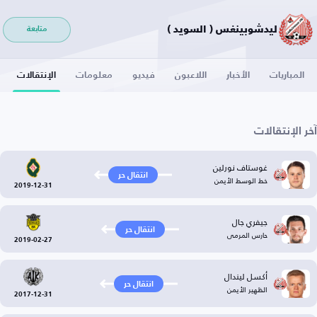
ليدشوبينغس ( السويد )
متابعة
المباريات
الأخبار
اللاعبون
فيديو
معلومات
الإنتقالات
آخر الإنتقالات
غوستاف نورلين
انتقال حر
خط الوسط الأيمن
2019-12-31
جيفري جال
انتقال حر
حارس المرمى
2019-02-27
أكسل ليندال
انتقال حر
الظهير الأيمن
2017-12-31