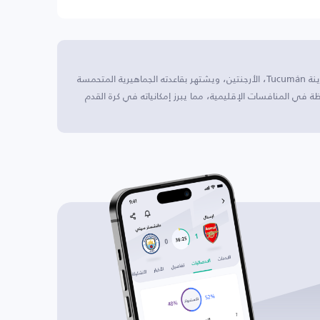
أتليتيكو سان مارتين (توكومان) II يقع هذا النادي في مدينة Tucumán، الأرجنتين، ويشتهر بقاعدته الجماهيرية المتحمسة
ة في المنافسات الإقليمية، مما يبرز إمكانياته في كرة القدم