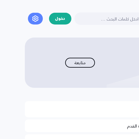
دخول
متابعة
 القدم