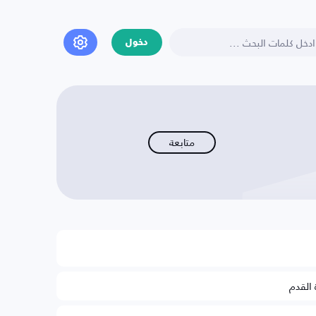
دخول
متابعة
 القدم