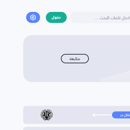
دخول
متابعة
تقال حر