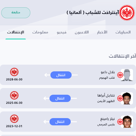
آينتراخت للشباب ( ألمانيا )
متابعة
المباريات
الأخبار
اللاعبون
فيديو
معلومات
الإنتقالات
آخر الإنتقالات
بلال داعو
انتقال
قلب الهجوم
2028-06-30
نتنايل أبراها
انتقال
الظهير الأيمن
2025-06-30
نيلز رامينغ
انتقال
حارس المرمى
2023-12-31