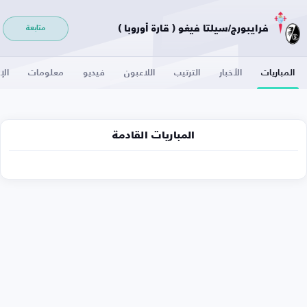
فرايبورج/سيلتا فيغو ( قارة أوروبا )
متابعة
المباريات
الأخبار
الترتيب
اللاعبون
فيديو
معلومات
الإ
المباريات القادمة