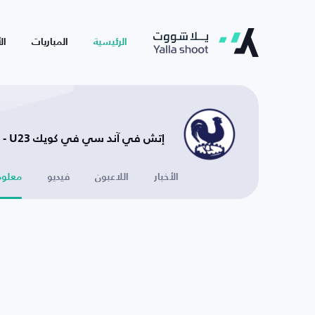
الرئيسية
المباريات
ال
إتش في آند سي في كويك U23 - هولندا
الأخبار
اللاعبون
فيديو
معلوم