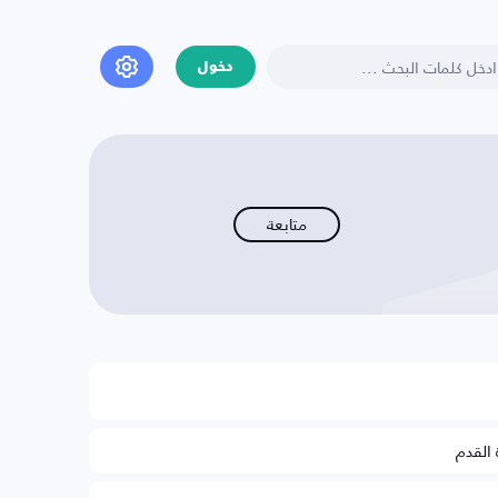
دخول
متابعة
 القدم