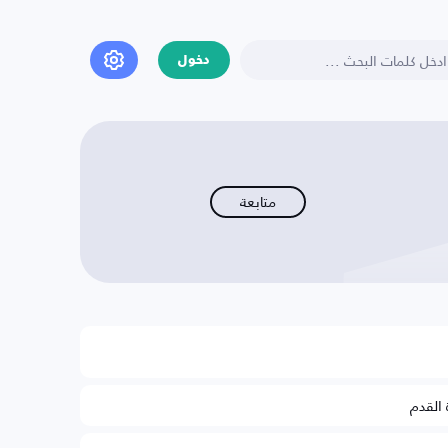
دخول
متابعة
 القدم