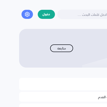
دخول
متابعة
 القدم