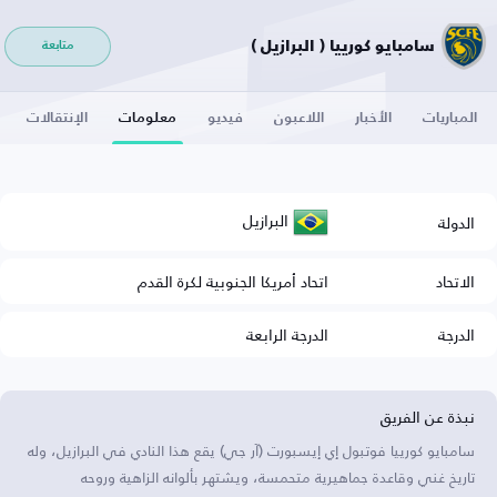
سامبايو كورييا ( البرازيل )
متابعة
المباريات
الأخبار
اللاعبون
فيديو
معلومات
الإنتقالات
البرازيل
الدولة
الاتحاد
اتحاد أمريكا الجنوبية لكرة القدم
الدرجة
الدرجة الرابعة
نبذة عن الفريق
سامبايو كورييا فوتبول إي إيسبورت (آر جي) يقع هذا النادي في البرازيل، وله
تاريخ غني وقاعدة جماهيرية متحمسة، ويشتهر بألوانه الزاهية وروحه