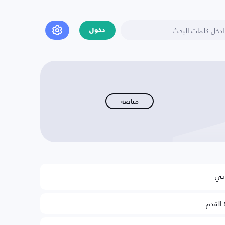
دخول
متابعة
ني
 القدم