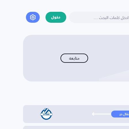
دخول
متابعة
تقال حر