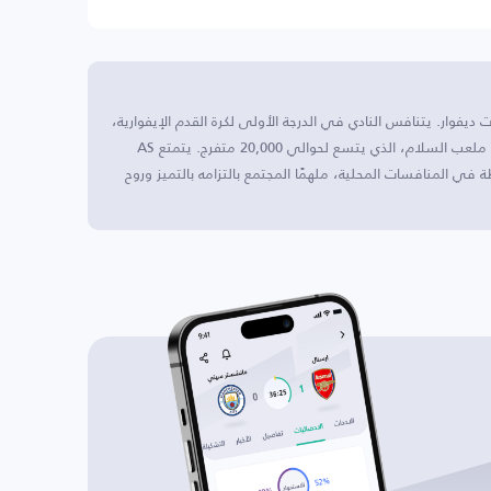
ديفوار. يتنافس النادي في الدرجة الأولى لكرة القدم الإيفوارية،
المعروفة باسم الدوري الأول. تُلعب مبارياته المحلية في ملعب السلام، الذي يتسع لحوالي 20,000 متفرج. يتمتع AS
حوظة في المنافسات المحلية، ملهمًا المجتمع بالتزامه بالتميز وروح