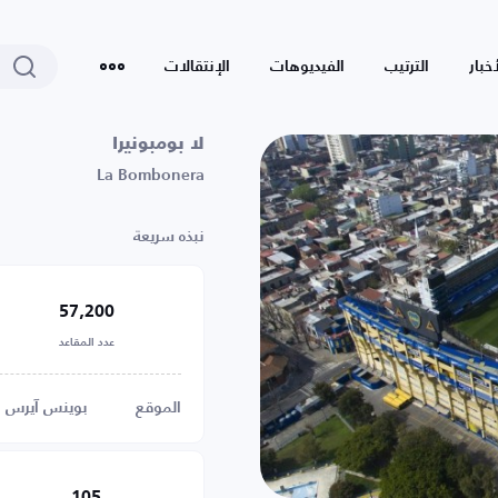
أخبار
الترتيب
الفيديوهات
الإنتقالات
لا بومبونيرا
La Bombonera
نبذه سريعة
57,200
عدد المقاعد
الموقع
بوينس آيرس
105