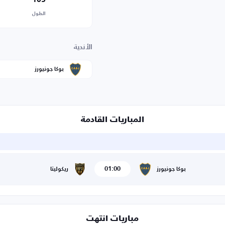
الطول
الأندية
بوكا جونيورز
المباريات القادمة
01:00
بوكا جونيورز
ريكوليتا
مباريات انتهت