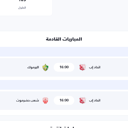
الطول
المباريات القادمة
16:00
اتحاد إب
اليرموك
16:00
اتحاد إب
شعب حضرموت