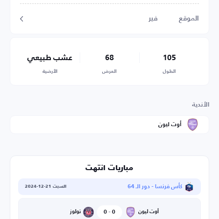
الموقع
فير
105
68
عشب طبيعي
الطول
العرض
الأرضية
الأندية
أوت ليون
مباريات انتهت
كأس فرنسا - دور الـ 64
السبت 21-12-2024
0
-
0
تولوز
أوت ليون