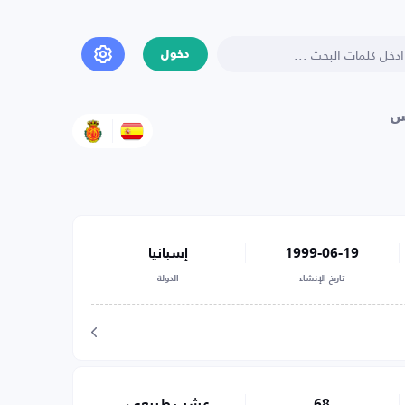
دخول
س
1999-06-19
إسبانيا
تاريخ الإنشاء
الدولة
68
عشب طبيعي