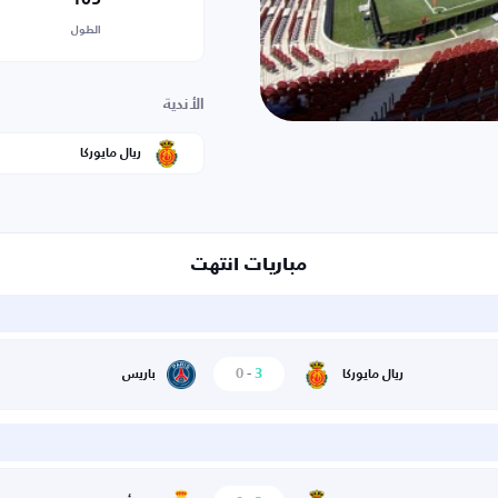
الطول
الأندية
ريال مايوركا
مباريات انتهت
0
-
3
ريال مايوركا
باريس