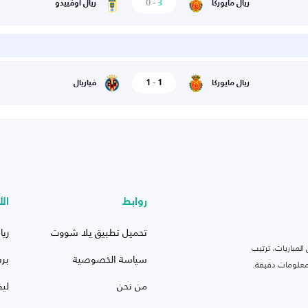
0
-
3
ريال مايوركا
ريال أوفييدو
1
-
1
ريال مايوركا
فياريال
روابط
الأ
تحميل تطبيق يلا شووت
ريا
لمباريات، ترتيب
سياسة الخصوصية
بر
 ومعلومات دقيقة.
من نحن
ليف