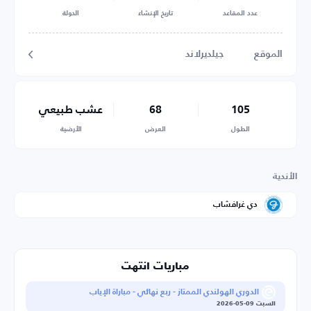
عدد المقاعد
تاريخ الإنشاء
الدولة
الموقع
جيلديرلاند
105
68
عشب طبيعي
الطول
العرض
الأرضية
الأندية
دي غرافشاب
مباريات انتهت
الدوري الهولندي الممتاز - ربع نهائي - مباراة الإياب
السبت 09-05-2026