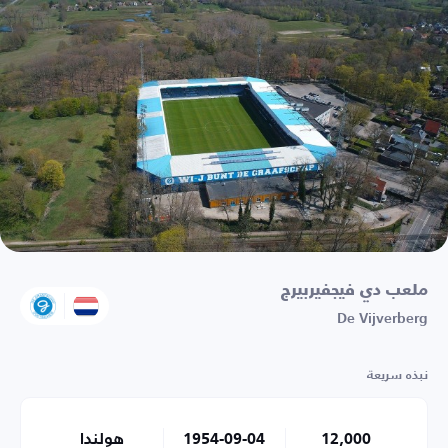
ملعب دي فيجفيربيرج
De Vijverberg
نبذه سريعة
12,000
1954-09-04
هولندا