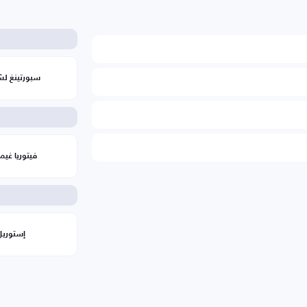
سبورتينغ لش
فيتوريا غيم
إستوريل 