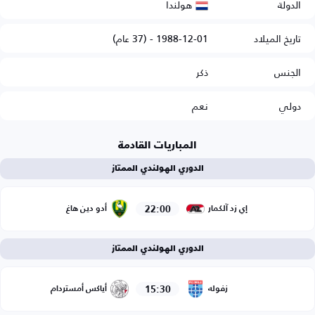
هولندا
الدولة
تاريخ الميلاد
1988-12-01 - (37 عام)
الجنس
ذكر
دولي
نعم
المباريات القادمة
الدوري الهولندي الممتاز
22:00
إي زد آلكمار
أدو دين هاغ
الدوري الهولندي الممتاز
15:30
زفوله
أياكس أمستردام