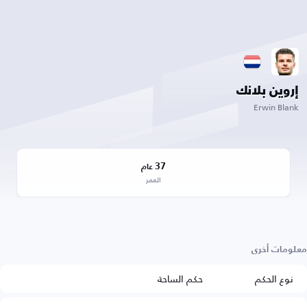
إروين بلانك
Erwin Blank
37
عام
العمر
معلومات أخرى
نوع الحكم
حكم الساحة