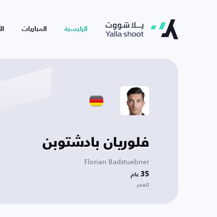
الرئيسية
المباريات
ال
فلوريان بادشتوبن
Florian Badstuebner
35
عام
العمر