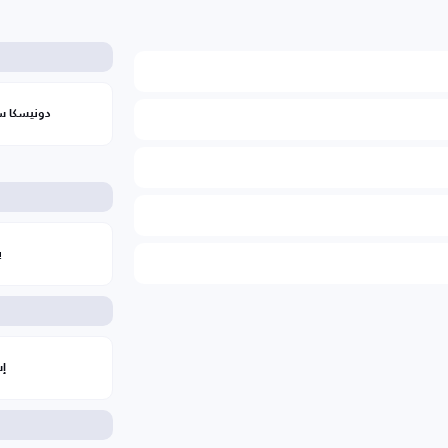
دونيسكا ست
ب
إس