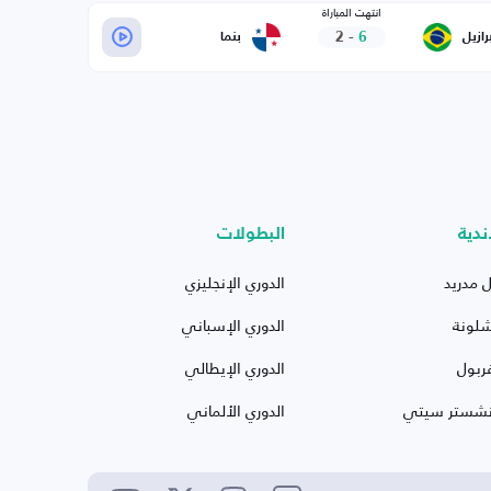
انتهت المباراة
2
-
6
برازيل
بنما
ندية
البطولات
ل مدريد
الدوري الإنجليزي
شلونة
الدوري الإسباني
ربول
الدوري الإيطالي
نشستر سيتي
الدوري الألماني