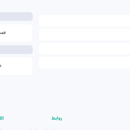
الع
ا
روابط
الأ