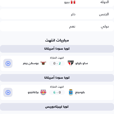
بيرو
الدولة
الجنس
ذكر
دولي
نعم
مباريات انتهت
كوبا سودا أمريكانا
انتهت المباراة
0
-
2
ساو باولو
بوسطن ريفر
كوبا سودا أمريكانا
انتهت المباراة
6
-
0
بلومينغ
براغانتينو
كوبا ليبرتادوريس