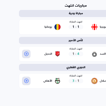
مباريات انتهت
مباراة ودية
انتهت المباراة
1
-
1
ورجيا
رومانيا
كأس الأمير
انتهت المباراة
1
-
4
السد
الدحيل
الدوري القطري
انتهت المباراة
3
-
1
صلال
الأهلي