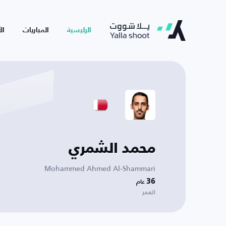
الرئيسية
المباريات
ال
محمد الشمري
Mohammed Ahmed Al-Shammari
36
عام
العمر