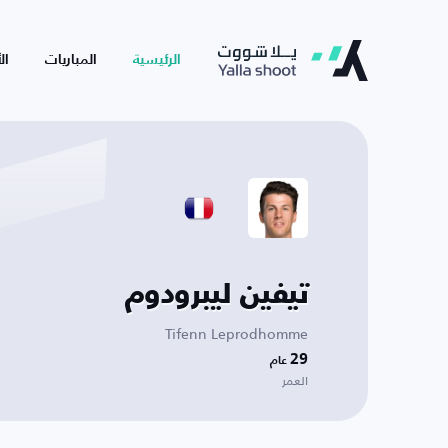
الرئيسية
المباريات
ال
تيفين ليبرودوم
Tifenn Leprodhomme
29
عام
العمر