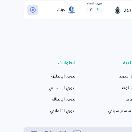
انتهت المباراة
0
-
5
بروج
جينت
ندية
البطولات
ل مدريد
الدوري الإنجليزي
شلونة
الدوري الإسباني
ربول
الدوري الإيطالي
نشستر سيتي
الدوري الألماني