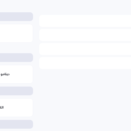
دينامو 
الك