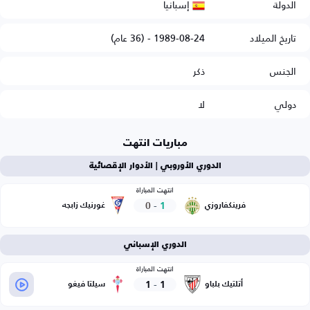
إسبانيا
الدولة
تاريخ الميلاد
1989-08-24 - (36 عام)
الجنس
ذكر
دولي
لا
مباريات انتهت
الدوري الأوروبي | الأدوار الإقصائية
انتهت المباراة
0
-
1
فرينكفاروزي
غورنيك زابجه
الدوري الإسباني
انتهت المباراة
1
-
1
أتلتيك بلباو
سيلتا فيغو